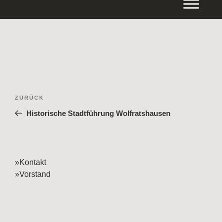
Inhalt
springen
Beitragsnavigation
Vorheriger
ZURÜCK
Beitrag
Historische Stadtführung Wolfratshausen
»
Kontakt
»
Vorstand