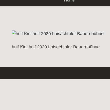
Home
Inhalt
springen
huif Kini huif 2020 Loisachtaler Bauernbühne