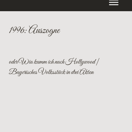
Inhalt
springen
1996: Auszogne
oder Wia kumm ich nach Hollywood |
Bayerisches Volksstück in drei Akten